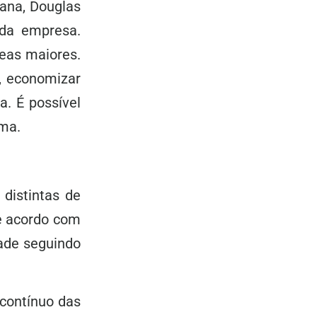
ana, Douglas
 da empresa.
eas maiores.
m, economizar
a. É possível
rma.
 distintas de
e acordo com
tade seguindo
 contínuo das