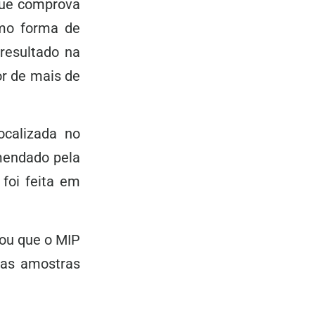
 que comprova
omo forma de
 resultado na
or de mais de
ocalizada no
mendado pela
foi feita em
ou que o MIP
Nas amostras