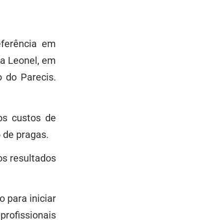
eferência em
da Leonel, em
 do Parecis.
os custos de
 de pragas.
os resultados
 para iniciar
rofissionais