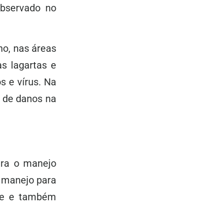
observado no
no, nas áreas
s lagartas e
 e vírus. Na
s de danos na
ara o manejo
 manejo para
ole e também