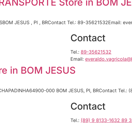
TRANSPORTE
Store in BOM J
BOM JESUS , PI , BRContact Tel.: 89-35621532Email:
eve
Contact
Tel.:
89-35621532
Email:
everaldo.vagricola@
re in BOM JESUS
CHAPADINHA64900-000 BOM JESUS, PI, BRContact Tel.: (
Contact
Tel.:
(89) 9 8133-1632 89 