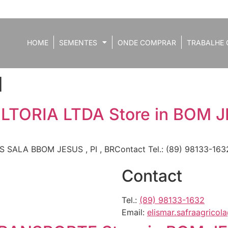
HOME
SEMENTES
ONDE COMPRAR
TRABALHE 
I
LTORIA LTDA
Store in BOM 
 SALA BBOM JESUS , PI , BRContact Tel.: (89) 98133-163
Contact
Tel.:
(89) 98133-1632
Email:
elismar.safraagricol