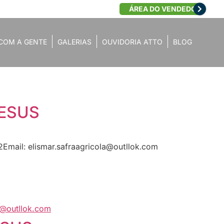
ÁREA DO VENDEDOR
COM A GENTE
GALERIAS
OUVIDORIA ATTO
BLOG
JESUS
2Email:
elismar.safraagricola@outllok.com
a@outllok.com