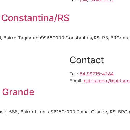
n Constantina/RS
4, Bairro Taquaruçu99680000 Constantina/RS, RS, BRContac
Contact
Tel.:
54 99715-4284
Email:
nutritambo@nutrita
l Grande
co, 588, Bairro Limeira98150-000 Pinhal Grande, RS, BRCo